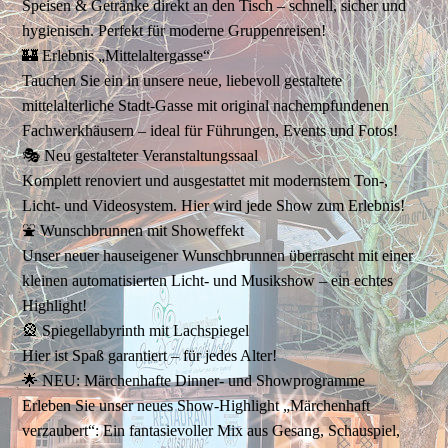
Speisen & Getränke direkt an den Tisch – schnell, sicher und
hygienisch. Perfekt für moderne Gruppenreisen!
🏰 Erlebnis „Mittelaltergasse“
Tauchen Sie ein in unsere neue, liebevoll gestaltete
mittelalterliche Stadt-Gasse mit original nachempfundenen
Fachwerkhäusern – ideal für Führungen, Events und Fotos!
🎭 Neu gestalteter Veranstaltungssaal
Komplett renoviert und ausgestattet mit modernstem Ton-,
Licht- und Videosystem. Hier wird jede Show zum Erlebnis!
⛲ Wunschbrunnen mit Showeffekt
Unser neuer hauseigener Wunschbrunnen überrascht mit einer
kleinen automatisierten Licht- und Musikshow – ein echtes
Highlight!
🎡 Spiegellabyrinth mit Lachspiegel
Hier ist Spaß garantiert – für jedes Alter!
🌟 NEU: Märchenhafte Dinner- und Showprogramme
Erleben Sie unser neues Show-Highlight „Märchenhaft
verzaubert“: Ein fantasievoller Mix aus Gesang, Schauspiel,