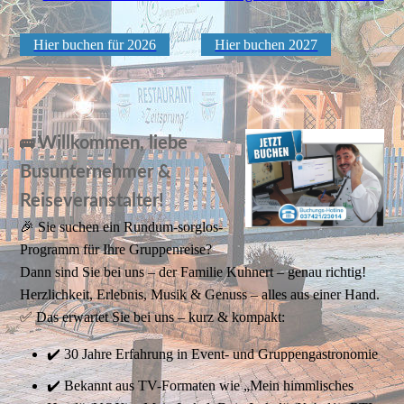
Hier buchen für 2026
Hier buchen 2027
Willkommen, liebe
🚌
Busunternehmer &
Reiseveranstalter!
🎉 Sie suchen ein Rundum-sorglos-
Programm für Ihre Gruppenreise?
Dann sind Sie bei uns – der Familie Kuhnert – genau richtig!
Herzlichkeit, Erlebnis, Musik & Genuss – alles aus einer Hand.
✅ Das erwartet Sie bei uns – kurz & kompakt:
✔️ 30 Jahre Erfahrung in Event- und Gruppengastronomie
✔️ Bekannt aus TV-Formaten wie „Mein himmlisches