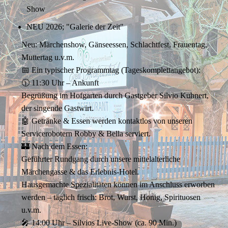
Show
NEU 2026; "Galerie der Zeit"
Neu: Märchenshow, Gänseessen, Schlachtfest, Frauentag,
Muttertag u.v.m.
📅 Ein typischer Programmtag (Tageskomplettangebot):
🕦 11:30 Uhr – Ankunft
Begrüßung im Hofgarten durch Gastgeber Silvio Kuhnert,
der singende Gastwirt.
🤖 Getränke & Essen werden kontaktlos von unseren
Servicerobotern Robby & Bella serviert.
🏰 Nach dem Essen:
Geführter Rundgang durch unsere mittelalterliche
Märchengasse & das Erlebnis-Hotel.
Hausgemachte Spezialitäten können im Anschluss erworben
werden – täglich frisch: Brot, Wurst, Honig, Spirituosen
u.v.m.
🎤 14:00 Uhr – Silvios Live-Show (ca. 90 Min.)