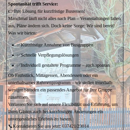
Spontanität trifft Service:
👉
Ihre Lösung für kurzfristige Busreisen!​
Manchmal läuft nicht alles nach Plan – Veranstaltungen fallen
aus, Pläne ändern sich. Doch keine Sorge: Wir sind bereit!​
Was wir bieten:
​✅Kurzfristige Annahme von Busgruppen
​✅Schnelle Verpflegungslösungen
​✅Individuell gestaltete Programme – auch spontan​
Ob Frühstück, Mittagessen, Abendessen oder ein
unterhaltsames Rahmenprogramm – wir stellen innerhalb
weniger Stunden ein passendes Angebot für Ihre Gruppe
zusammen.​
Verlassen Sie sich auf unsere Flexibilität und Erfahrung, um
Ihren Gästen auch bei kurzfristigen Änderungen ein
unvergessliches Erlebnis zu bieten.​
📞Kontaktieren Sie uns jetzt: 037421/23014