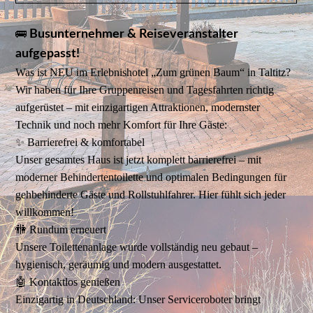
🚌
Busunternehmer & Reiseveranstalter
aufgepasst!
Was ist NEU im Erlebnishotel „Zum grünen Baum“ in Taltitz?
Wir haben für Ihre Gruppenreisen und Tagesfahrten richtig
aufgerüstet – mit einzigartigen Attraktionen, modernster
Technik und noch mehr Komfort für Ihre Gäste:
✨ Barrierefrei & komfortabel
Unser gesamtes Haus ist jetzt komplett barrierefrei – mit
moderner Behindertentoilette und optimalen Bedingungen für
gehbehinderte Gäste und Rollstuhlfahrer. Hier fühlt sich jeder
willkommen!
🚻 Rundum erneuert
Unsere Toilettenanlage wurde vollständig neu gebaut –
hygienisch, geräumig und modern ausgestattet.
🤖 Kontaktlos genießen
Einzigartig in Deutschland: Unser Serviceroboter bringt