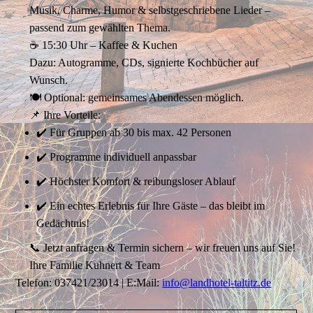
Musik, Charme, Humor & selbstgeschriebene Lieder –
passend zum gewählten Thema.
☕ 15:30 Uhr – Kaffee & Kuchen
Dazu: Autogramme, CDs, signierte Kochbücher auf
Wunsch.
🍽️ Optional: gemeinsames Abendessen möglich.
📌 Ihre Vorteile:
✔️ Für Gruppen ab 30 bis max. 42 Personen
✔️ Programme individuell anpassbar
✔️ Höchster Komfort & reibungsloser Ablauf
✔️ Ein echtes Erlebnis für Ihre Gäste – das bleibt im
Gedächtnis!
📞 Jetzt anfragen & Termin sichern – wir freuen uns auf Sie!
Ihre Familie Kuhnert & Team
Telefon: 037421/23014 |
E:Mail:
info@landhotel-taltitz.de