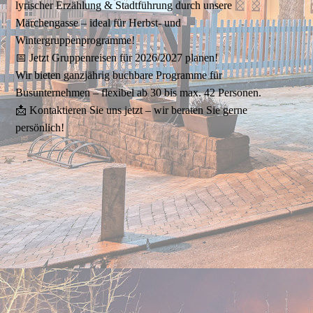
lyrischer Erzählung & Stadtführung durch unsere
Märchengasse – ideal für Herbst- und
Wintergruppenprogramme!
📅 Jetzt Gruppenreisen für 2026/2027 planen!
Wir bieten ganzjährig buchbare Programme für
Busunternehmen – flexibel ab 30 bis max. 42 Personen.
📩 Kontaktieren Sie uns jetzt – wir beraten Sie gerne
persönlich!