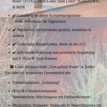
Hotel“ (VOX), „Mein Lokal, Dein Lokal“ (Kabel1), RTL
& MDR
✔️ Ganzjährig buchbare Komplettprogramme
– echte Selbstläufer für Tagesreisen
✔️ Barrierefrei, serviceroboter-gestützt, kontaktlos &
modern
✔️ Großzügige Busparkplätze, direkt an der A72
✔️ Individuelle Betreuung und persönliche Begrüßung
durch Silvio & Viola Kuhnert
🏨 Unser Erlebnis-Hotel „Zum grünen Baum“ in Taltitz:
Ein liebevoll restaurierter Dreiseitenhof mit:
Erlebnisrestaurant „Zeitsprung“
Hotel & Frühstücksrestaurant
Mittelalterliche Märchengasse mit Fachwerkcharme
Musikstübel, Hofgarten, Weinkeller & Wunschbrunnen mit