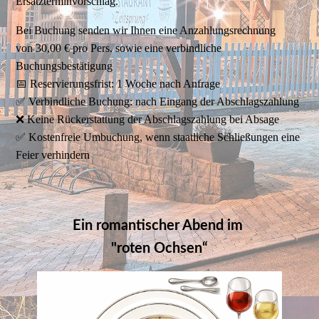
Ersatzterminvorschlag.
Bei Buchung senden wir Ihnen eine Anzahlungsrechnung
von 30,00 € pro Pers. sowie eine verbindliche
Buchungsbestätigung
📅 Reservierungsfrist: 1 Woche nach Anfrage
✅ Verbindliche Buchung: nach Eingang der Abschlagszahlung
❌ Keine Rückerstattung der Abschlagszahlung bei Absage
✅ Kostenfreie Umbuchung, wenn staatliche Schließungen eine
Feier verhindern
Ein romantischer Abend im
"roten Ochsen“