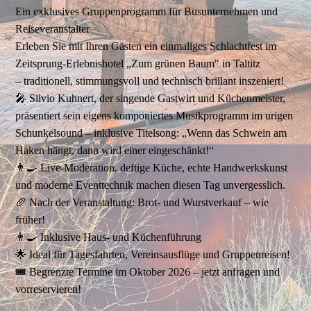
Ein exklusives Gruppenprogramm für Busunternehmen und
Reiseveranstalter
Erleben Sie mit Ihren Gästen ein einmaliges Schlachtfest im
Zeitsprung-Erlebnishotel „Zum grünen Baum" in Taltitz
– traditionell, stimmungsvoll und technisch brillant inszeniert!
🎤 Silvio Kuhnert, der singende Gastwirt und Küchenmeister,
präsentiert sein eigens komponiertes Musikprogramm im urigen
Schunkelsound – inklusive Titelsong:
„Wenn das Schwein am
Haken hängt, dann wird einer eingeschänkt!“
👨‍🍳 Live-Moderation, deftige Küche, echte Handwerkskunst
und moderne Eventtechnik machen diesen Tag unvergesslich.
🥖 Nach der Veranstaltung: Brot- und Wurstverkauf – wie
früher!
👨‍🍳 Inklusive Haus- und Küchenführung
🌟 Ideal für Tagesfahrten, Vereinsausflüge und Gruppenreisen!
🎟️ Begrenzte Termine im Oktober 2026 – jetzt anfragen und
vorreservieren!