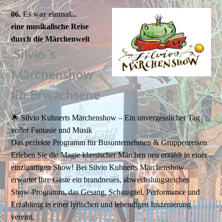
06.
Es war einmal...
eine musikalische Reise
durch die Märchenwelt
Silvio´s
Märchenshow
für Erwachsene
🌟 Silvio Kuhnerts Märchenshow – Ein unvergesslicher Tag
voller Fantasie und Musik
Das perfekte Programm für Busunternehmen & Gruppenreisen
Erleben Sie die Magie klassischer Märchen neu erzählt in einer
einzigartigen Show! Bei Silvio Kuhnerts Märchenshow
erwartet Ihre Gäste ein brandneues, abwechslungsreiches
Show-Programm, das Gesang, Schauspiel, Performance und
Erzählung in einer lyrischen und lebendigen Inszenierung
vereint.