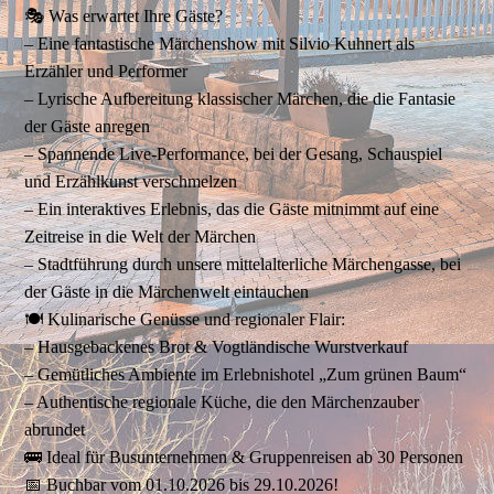
🎭 Was erwartet Ihre Gäste?
– Eine fantastische Märchenshow mit Silvio Kuhnert als
Erzähler und Performer
– Lyrische Aufbereitung klassischer Märchen, die die Fantasie
der Gäste anregen
– Spannende Live-Performance, bei der Gesang, Schauspiel
und Erzählkunst verschmelzen
– Ein interaktives Erlebnis, das die Gäste mitnimmt auf eine
Zeitreise in die Welt der Märchen
– Stadtführung durch unsere mittelalterliche Märchengasse, bei
der Gäste in die Märchenwelt eintauchen
🍽️ Kulinarische Genüsse und regionaler Flair:
– Hausgebackenes Brot & Vogtländische Wurstverkauf
– Gemütliches Ambiente im Erlebnishotel „Zum grünen Baum“
– Authentische regionale Küche, die den Märchenzauber
abrundet
🚌 Ideal für Busunternehmen & Gruppenreisen ab 30 Personen
📅 Buchbar vom 01.10.2026 bis 29.10.2026!