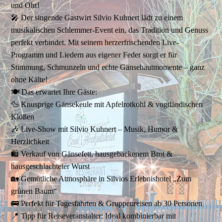
und Ohr!
🎤 Der singende Gastwirt Silvio Kuhnert lädt zu einem
musikalischen Schlemmer-Event ein, das Tradition und Genuss
perfekt verbindet. Mit seinem herzerfrischenden Live-
Programm und Liedern aus eigener Feder sorgt er für
Stimmung, Schmunzeln und echte Gänsehautmomente – ganz
ohne Kälte!
🍽️ Das erwartet Ihre Gäste:
🦆 Knusprige Gänsekeule mit Apfelrotkohl & vogtländischen
Klößen
🎶 Live-Show mit Silvio Kuhnert – Musik, Humor &
Herzlichkeit
🛍️ Verkauf von Gänsefett, hausgebackenem Brot &
hausgeschlachteter Wurst
🏡 Gemütliche Atmosphäre in Silvios Erlebnishotel „Zum
grünen Baum“
🚌 Perfekt für Tagesfahrten & Gruppenreisen ab 30 Personen
📍 Tipp für Reiseveranstalter: Ideal kombinierbar mit