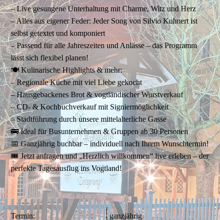
– Live gesungene Unterhaltung mit Charme, Witz und Herz
– Alles aus eigener Feder: Jeder Song von Silvio Kuhnert ist
selbst getextet und komponiert
– Passend für alle Jahreszeiten und Anlässe – das Programm
lässt sich flexibel planen!
🍽️ Kulinarische Highlights & mehr:
– Regionale Küche mit viel Liebe gekocht
– Hausgebackenes Brot & vogtländischer Wurstverkauf
– CD- & Kochbuchverkauf mit Signiermöglichkeit
– Stadtführung durch unsere mittelalterliche Gasse
🚌 Ideal für Busunternehmen & Gruppen ab 30 Personen
📅 Ganzjährig buchbar – individuell nach Ihrem Wunschtermin!
🎟️ Jetzt anfragen und „Herzlich willkommen“ live erleben – der
perfekte Tagesausflug ins Vogtland!
Termin:
ganzjährig