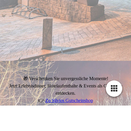
🎁 Verschenken Sie unvergessliche Momente!
Jetzt Erlebnisdinner, Hotelaufenthalte & Events als Gutschein
entdecken.
👉
Zu Silvios Gutscheinshop
🎤 Silvio Kuhnert – Der singende Gastwirt live erleben!