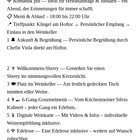
🌹 Romantik pur — Ideal für Heiratsanträge & Jubiläen – ein
Abend, der Erinnerungen für immer schafft.
📋 Menü & Ablauf – 18:00 bis 22:00 Uhr
📍 Treffpunkt: Klingel am Hoftor → Persönlicher Empfang →
Einlass in den Weinkeller
1 🔔 Ankunft & Begrüßung — Persönliche Begrüßung durch
Chefin Viola direkt am Hoftor.
2 🍷 Willkommens-Sherry — Genießen Sie einen
Sherry im stimmungsvollen Kerzenlicht.
3 🍽️ Platz im Weinkeller — Am festlich gedeckten Tisch
inmitten edler Weine.
4 👨‍🍳 6-Gang-Gourmetmenü — Vom Küchenmeister Silvio
Kuhnert – jeder Gang ein Erlebnis.
5 📱 Digitale Weinkarte — Mit Videos & Infos – individuelle
Weinempfehlung inklusive.
6 🌹 Edelrose — Eine Edelrose inklusive – weitere auf Wunsch
zubuchbar.