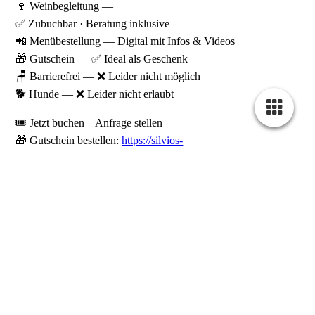
🍷 Weinbegleitung —
✅ Zubuchbar · Beratung inklusive
📲 Menübestellung — Digital mit Infos & Videos
🎁 Gutschein — ✅ Ideal als Geschenk
🪑 Barrierefrei — ❌ Leider nicht möglich
🐕 Hunde — ❌ Leider nicht erlaubt
🎟️ Jetzt buchen – Anfrage stellen
🎁 Gutschein bestellen:
https://silvios-
gutscheinshop.de/shop/Weinkeller-Dinner-fur-zwei-
p699132035
🔸 Erlebnisrestaurant „Zeitsprung" ansehen
👨‍🍳 Mehr über Silvio Kuhnert:
https://www.silvio-
kuhnert.de/Willkommen
⏳ Nur begrenzte Verfügbarkeiten – sichern Sie sich Ihren
Wunschtermin frühzeitig!