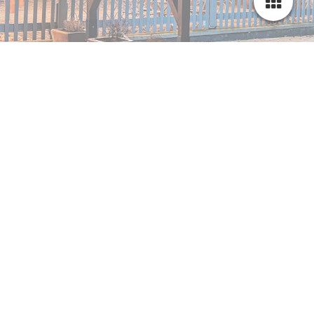
🎁 Verschenken Sie unvergessliche Momente!
Jetzt Erlebnisdinner, Hotelaufenthalte & Events als Gutschein
entdecken.
👉
Zu Silvios Gutscheinshop
🎤 Silvio Kuhnert – Der singende Gastwirt live erleben!
Konzerte, Moderation & Gastauftritte mit Herz und Stimme.