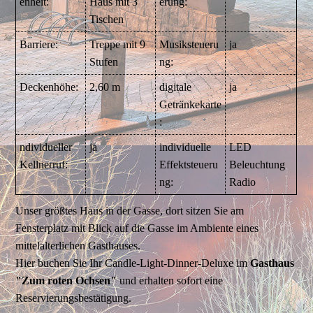
enheit:
Haus mit 3
erung:
Tischen
Barriere:
Treppe mit 9
Musiksteueru
ja
Stufen
ng:
Deckenhöhe:
2,60 m
digitale
ja
Getränkekarte
:
ndividueller
ja
individuelle
LED
Kellnerruf:
Effektsteueru
Beleuchtung
ng:
Radio
Unser größtes Haus in der Gasse, dort sitzen Sie am
Fensterplatz mit Blick auf die Gasse im Ambiente eines
mittelalterlichen Gasthauses.
Hier buchen Sie Ihr Candle-Light-Dinner-Deluxe im
Gasthaus
"Zum roten Ochsen"
und erhalten sofort eine
Reservierungsbestätigung.