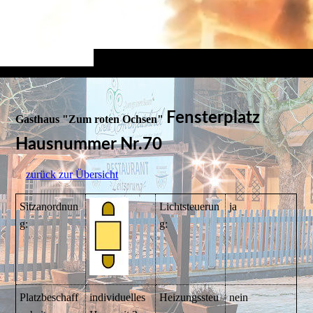
Fensterplatz
Gasthaus "Zum roten Ochsen"
Hausnummer Nr.70
zurück zur Übersicht
Sitzanordnun
Lichtsteuerun
ja
g:
g:
Platzbeschaff
individuelles
Heizungssteu
nein